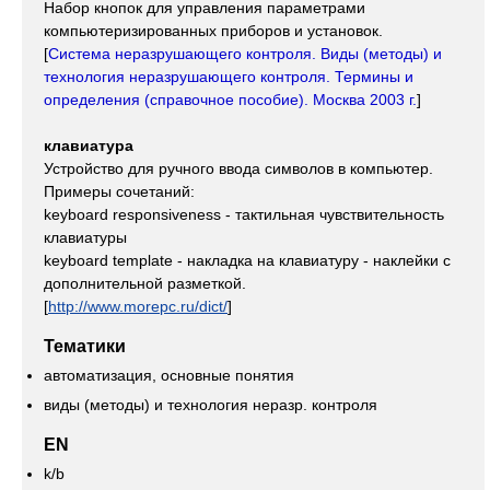
Набор кнопок для управления параметрами
компьютеризированных приборов и установок.
[
Система неразрушающего контроля. Виды (методы) и
технология неразрушающего контроля. Термины и
определения (справочное пособие). Москва 2003 г.
]
клавиатура
Устройство для ручного ввода символов в компьютер.
Примеры сочетаний:
keyboard responsiveness - тактильная чувствительность
клавиатуры
keyboard template - накладка на клавиатуру - наклейки с
дополнительной разметкой.
[
http://www.morepc.ru/dict/
]
Тематики
автоматизация, основные понятия
виды (методы) и технология неразр. контроля
EN
k/b