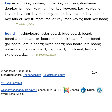
key
— au·to·key; cri·key; cul·ver·key; don·key; don·key·ish;
don·key·ism; don·key·man; hor·key; key·age; key; key·button;
key·er; key·less; key·man; key·not·er; key·seat·er; key·ston·er;
Key·tain·er; key·trumpet; ma·lar·key; mon·key·fy; mon·key·hood;
… …
English syllables
board
— aship·board; astar·board; bilge·board; board;
board·a·ble; board·er; board·man; buck·board; ful·ler·board;
gar·board; lam·in·board; mitch·board; non·board; pre·board;
wake·board; above·board; clap·board; cup·board; lar·board;
skate·board;… …
English syllables
© Академик, 2000-2026
18+
Обратная связь:
Техподдержка
,
Реклама на сайте
👣 Путешествия
Экспорт словарей на сайты
, сделанные на PHP,
Joomla,
Drupal,
WordPress, MODx.