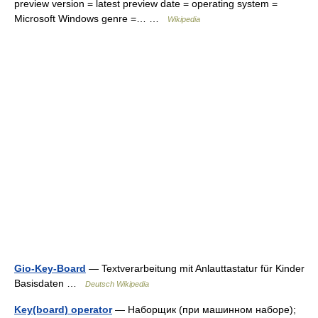
preview version = latest preview date = operating system =
Microsoft Windows genre =… …
Wikipedia
Gio-Key-Board
— Textverarbeitung mit Anlauttastatur für Kinder
Basisdaten …
Deutsch Wikipedia
Key(board) operator
— Наборщик (при машинном наборе);