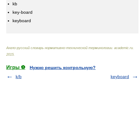
kb
key-board
keyboard
Англо-русский словарь нормативно-технической терминологии
.
academic.ru
.
2015
.
Игры ⚽
Нужно решить контрольную?
k/b
keyboard