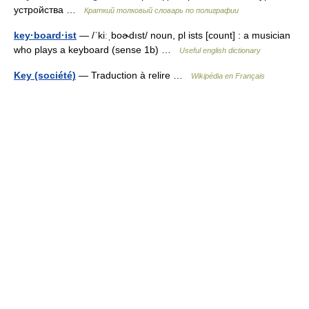
устройства …
Краткий толковый словарь по полиграфии
key·board·ist
— /ˈkiːˌboɚdıst/ noun, pl ists [count] : a musician
who plays a keyboard (sense 1b) …
Useful english dictionary
Key (société)
— Traduction à relire …
Wikipédia en Français