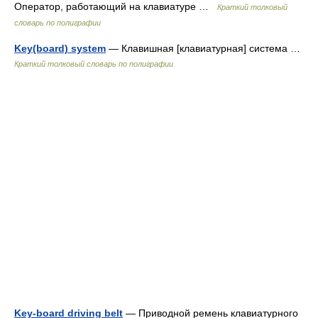
Оператор, работающий на клавиатуре …
Краткий толковый
словарь по полиграфии
Key(board) system
— Клавишная [клавиатурная] система …
Краткий толковый словарь по полиграфии
Key-board driving belt
— Приводной ремень клавиатурного