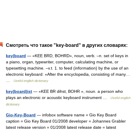
Смотреть что такое "key-board" в других словарях:
key|board
— «KEE BRD, BOHRD», noun, verb. –n. set of keys in
a piano, organ, typewriter, computer, calculating machine, or
typesetting machine. –v.t. 1. to feed (information) by the use of an
electronic keyboard: »After the encyclopedia, consisting of many…
…
Useful english dictionary
key|board|ist
— «KEE BR dihst, BOHR », noun. a person who
plays an electronic or acoustic keyboard instrument …
Useful english
dictionary
Gio-Key-Board
— infobox software name = Gio Key Board
caption = Gio Key Board 01/2008 developer = Johannes Grabler
latest release version = 01/2008 latest release date = latest